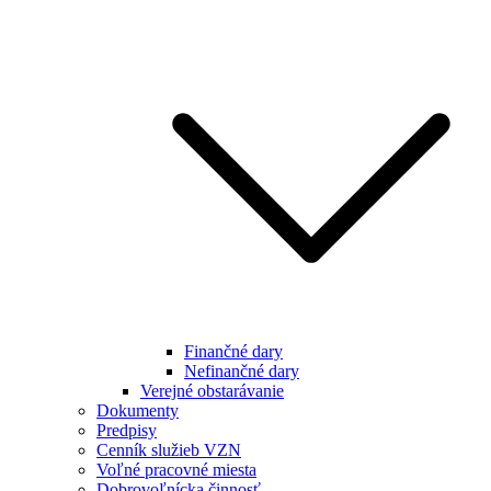
Finančné dary
Nefinančné dary
Verejné obstarávanie
Dokumenty
Predpisy
Cenník služieb VZN
Voľné pracovné miesta
Dobrovoľnícka činnosť