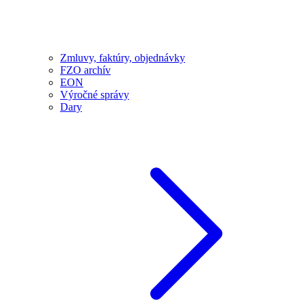
Zmluvy, faktúry, objednávky
FZO archív
EON
Výročné správy
Dary