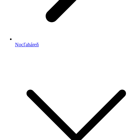
Nocľaháreň