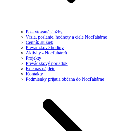
Poskytované služby
Vízia, poslanie, hodnoty a ciele Nocľahárne
Cenník služieb
Prevádzkové hodiny
Aktivity - Nocľaháreň
Projekty
Prevádzkový poriadok
Kde nás nájdete
Kontakty
Podmienky prijatia občana do Nocľahárne