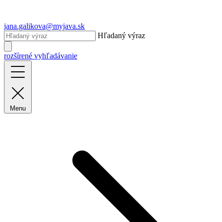
jana.galikova@myjava.sk
Hľadaný výraz
rozšírené vyhľadávanie
Menu