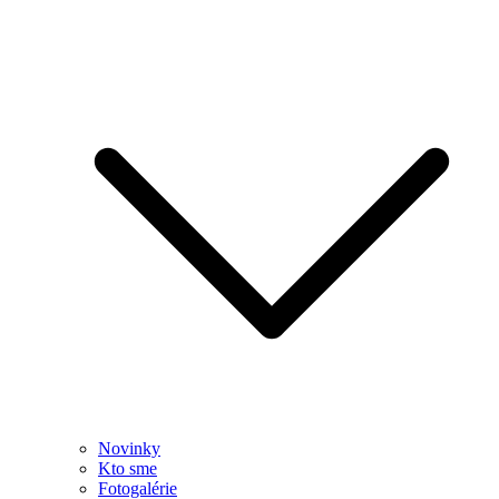
Novinky
Kto sme
Fotogalérie