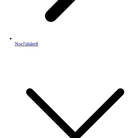
Nocľaháreň