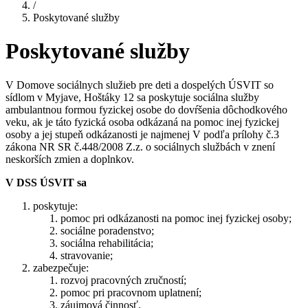
/
Poskytované služby
Poskytované služby
V Domove sociálnych služieb pre deti a dospelých ÚSVIT so
sídlom v Myjave, Hoštáky 12 sa poskytuje sociálna služby
ambulantnou formou fyzickej osobe do dovŕšenia dôchodkového
veku, ak je táto fyzická osoba odkázaná na pomoc inej fyzickej
osoby a jej stupeň odkázanosti je najmenej V podľa prílohy č.3
zákona NR SR č.448/2008 Z.z. o sociálnych službách v znení
neskorších zmien a doplnkov.
V DSS ÚSVIT sa
poskytuje:
pomoc pri odkázanosti na pomoc inej fyzickej osoby;
sociálne poradenstvo;
sociálna rehabilitácia;
stravovanie;
zabezpečuje:
rozvoj pracovných zručností;
pomoc pri pracovnom uplatnení;
záujmová činnosť.