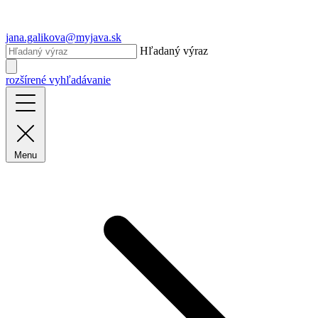
jana.galikova@myjava.sk
Hľadaný výraz
rozšírené vyhľadávanie
Menu