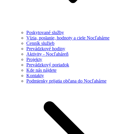
Poskytované služby
Vízia, poslanie, hodnoty a ciele Nocľahárne
Cenník služieb
Prevádzkové hodiny
Aktivity - Nocľaháreň
Projekty
Prevádzkový poriadok
Kde nás nájdete
Kontakty
Podmienky prijatia občana do Nocľahárne