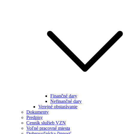
Finančné dary
Nefinančné dary
Verejné obstarávanie
Dokumenty
Predpisy
Cenník služieb VZN
Voľné pracovné miesta
Dobrovoľnícka činnosť