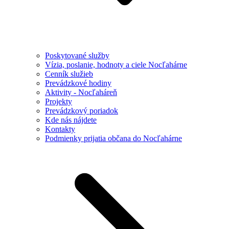
Poskytované služby
Vízia, poslanie, hodnoty a ciele Nocľahárne
Cenník služieb
Prevádzkové hodiny
Aktivity - Nocľaháreň
Projekty
Prevádzkový poriadok
Kde nás nájdete
Kontakty
Podmienky prijatia občana do Nocľahárne