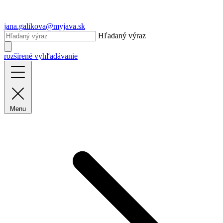
jana.galikova@myjava.sk
Hľadaný výraz
rozšírené vyhľadávanie
Menu