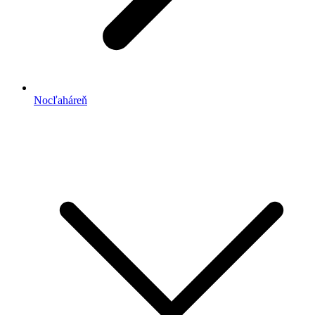
Nocľaháreň