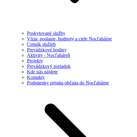
Poskytované služby
Vízia, poslanie, hodnoty a ciele Nocľahárne
Cenník služieb
Prevádzkové hodiny
Aktivity - Nocľaháreň
Projekty
Prevádzkový poriadok
Kde nás nájdete
Kontakty
Podmienky prijatia občana do Nocľahárne