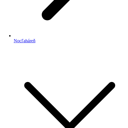
Nocľaháreň