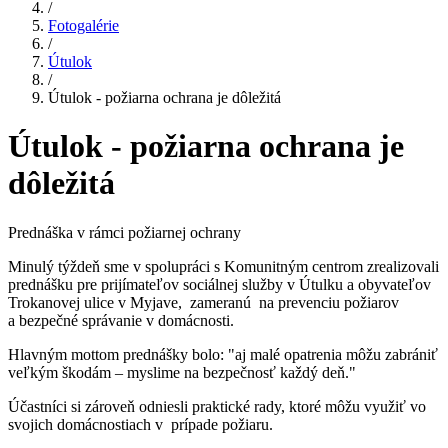
/
Fotogalérie
/
Útulok
/
Útulok - požiarna ochrana je dôležitá
Útulok - požiarna ochrana je
dôležitá
Prednáška v rámci požiarnej ochrany
Minulý týždeň sme v spolupráci s Komunitným centrom zrealizovali
prednášku pre prijímateľov sociálnej služby v Útulku a obyvateľov
Trokanovej ulice v Myjave, zameranú na prevenciu požiarov
a bezpečné správanie v domácnosti.
Hlavným mottom prednášky bolo: "aj malé opatrenia môžu zabrániť
veľkým škodám – myslime na bezpečnosť každý deň."
Účastníci si zároveň odniesli praktické rady, ktoré môžu využiť vo
svojich domácnostiach v prípade požiaru.