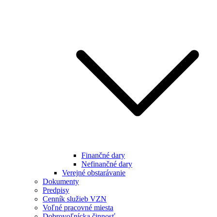
Finančné dary
Nefinančné dary
Verejné obstarávanie
Dokumenty
Predpisy
Cenník služieb VZN
Voľné pracovné miesta
Dobrovoľnícka činnosť