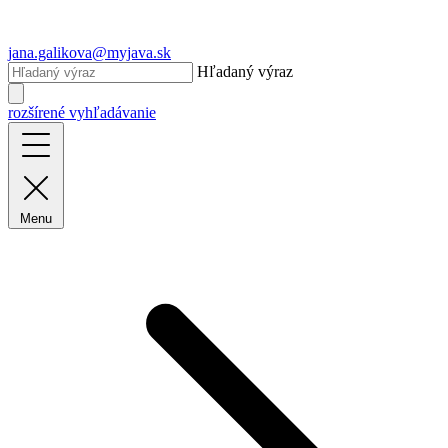
jana.galikova@myjava.sk
Hľadaný výraz
rozšírené vyhľadávanie
Menu