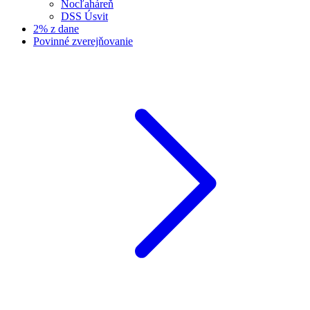
Nocľaháreň
DSS Úsvit
2% z dane
Povinné zverejňovanie