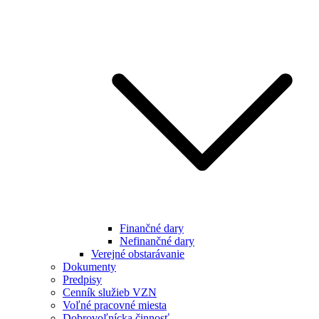
Finančné dary
Nefinančné dary
Verejné obstarávanie
Dokumenty
Predpisy
Cenník služieb VZN
Voľné pracovné miesta
Dobrovoľnícka činnosť