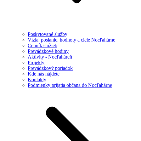
Poskytované služby
Vízia, poslanie, hodnoty a ciele Nocľahárne
Cenník služieb
Prevádzkové hodiny
Aktivity - Nocľaháreň
Projekty
Prevádzkový poriadok
Kde nás nájdete
Kontakty
Podmienky prijatia občana do Nocľahárne