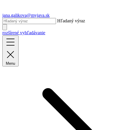
jana.galikova@myjava.sk
Hľadaný výraz
rozšírené vyhľadávanie
Menu