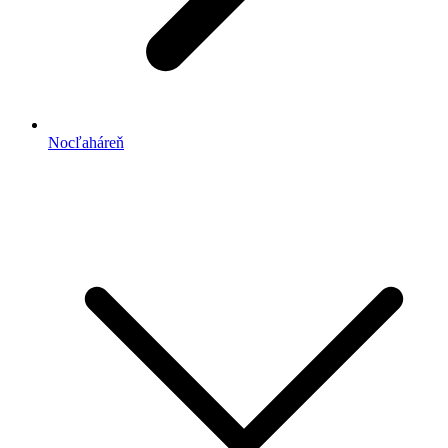
Nocľaháreň