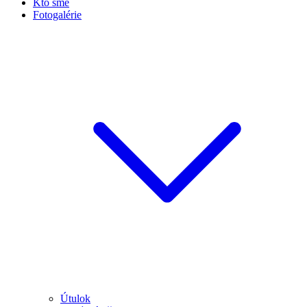
Kto sme
Fotogalérie
Útulok