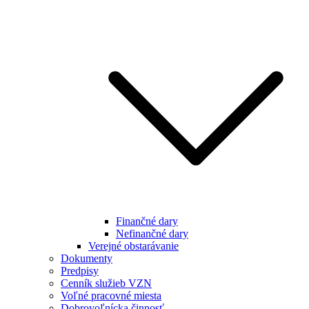
Finančné dary
Nefinančné dary
Verejné obstarávanie
Dokumenty
Predpisy
Cenník služieb VZN
Voľné pracovné miesta
Dobrovoľnícka činnosť