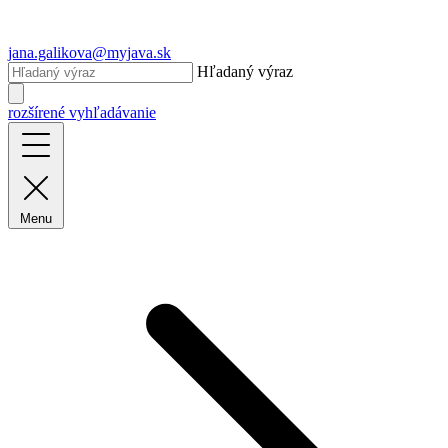
jana.galikova@myjava.sk
Hľadaný výraz
rozšírené vyhľadávanie
Menu