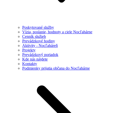
Poskytované služby
Vízia, poslanie, hodnoty a ciele Nocľahárne
Cenník služieb
Prevádzkové hodiny
Aktivity - Nocľaháreň
Projekty
Prevádzkový poriadok
Kde nás nájdete
Kontakty
Podmienky prijatia občana do Nocľahárne