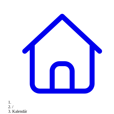
/
Kalendár