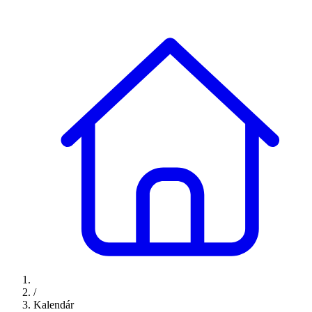
/
Kalendár