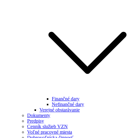
Finančné dary
Nefinančné dary
Verejné obstarávanie
Dokumenty
Predpisy
Cenník služieb VZN
Voľné pracovné miesta
Dobrovoľnícka činnosť