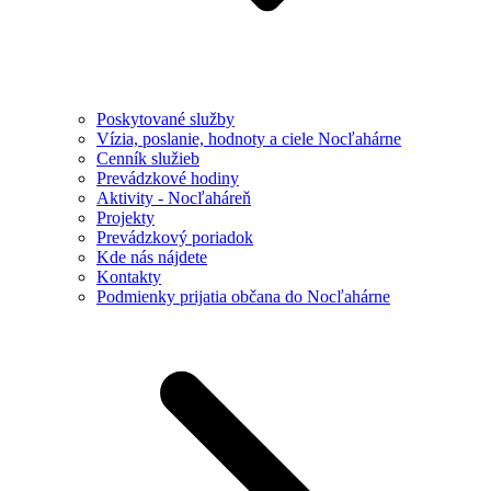
Poskytované služby
Vízia, poslanie, hodnoty a ciele Nocľahárne
Cenník služieb
Prevádzkové hodiny
Aktivity - Nocľaháreň
Projekty
Prevádzkový poriadok
Kde nás nájdete
Kontakty
Podmienky prijatia občana do Nocľahárne