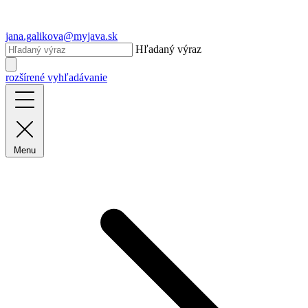
jana.galikova@myjava.sk
Hľadaný výraz
rozšírené vyhľadávanie
Menu