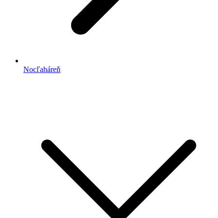
Nocľaháreň