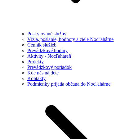
Poskytované služby
Vízia, poslanie, hodnoty a ciele Nocľahárne
Cenník služieb
Prevádzkové hodiny
Aktivity - Nocľaháreň
Projekty
Prevádzkový poriadok
Kde nás nájdete
Kontakty
Podmienky prijatia občana do Nocľahárne