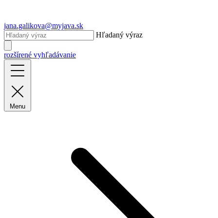
jana.galikova@myjava.sk
Hľadaný výraz
rozšírené vyhľadávanie
Menu