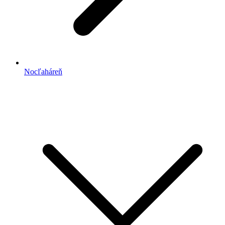
Nocľaháreň