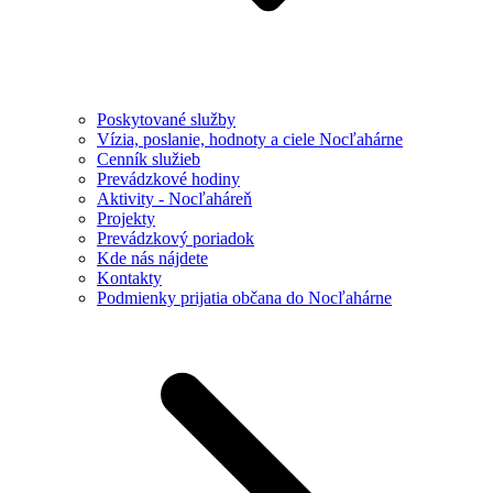
Poskytované služby
Vízia, poslanie, hodnoty a ciele Nocľahárne
Cenník služieb
Prevádzkové hodiny
Aktivity - Nocľaháreň
Projekty
Prevádzkový poriadok
Kde nás nájdete
Kontakty
Podmienky prijatia občana do Nocľahárne