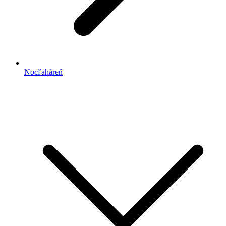
Nocľaháreň