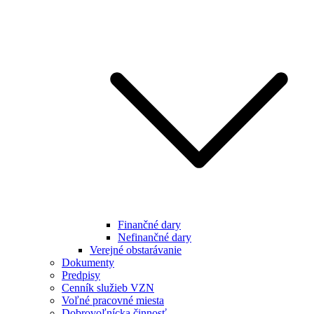
Finančné dary
Nefinančné dary
Verejné obstarávanie
Dokumenty
Predpisy
Cenník služieb VZN
Voľné pracovné miesta
Dobrovoľnícka činnosť