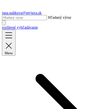
jana.galikova@myjava.sk
Hľadaný výraz
rozšírené vyhľadávanie
Menu