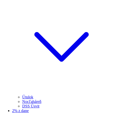
Útulok
Nocľaháreň
DSS Úsvit
2% z dane