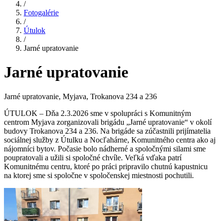
/
Fotogalérie
/
Útulok
/
Jarné upratovanie
Jarné upratovanie
Jarné upratovanie, Myjava, Trokanova 234 a 236
ÚTULOK – Dňa 2.3.2026 sme v spolupráci s Komunitným
centrom Myjava zorganizovali brigádu „Jarné upratovanie“ v okolí
budovy Trokanova 234 a 236. Na brigáde sa zúčastnili prijímatelia
sociálnej služby z Útulku a Nocľahárne, Komunitného centra ako aj
nájomníci bytov. Počasie bolo nádherné a spoločnými silami sme
poupratovali a užili si spoločné chvíle. Veľká vďaka patrí
Komunitnému centru, ktoré po práci pripravilo chutnú kapustnicu
na ktorej sme si spoločne v spoločenskej miestnosti pochutili.